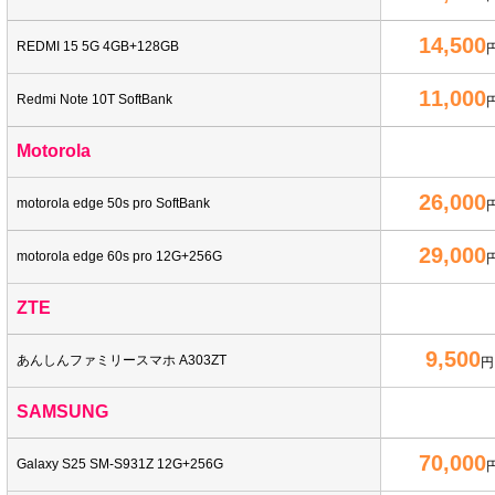
14,500
REDMI 15 5G 4GB+128GB
11,000
Redmi Note 10T SoftBank
Motorola
26,000
motorola edge 50s pro SoftBank
29,000
motorola edge 60s pro 12G+256G
ZTE
9,500
あんしんファミリースマホ A303ZT
円
SAMSUNG
70,000
Galaxy S25 SM-S931Z 12G+256G