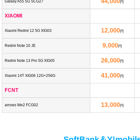
44,000
Galaxy A55 5G SCG27
円
XIAOMI
12,000
Xiaomi Redmi 12 5G XIG03
円
9,000
Redmi Note 10 JE
円
26,000
Redmi Note 13 Pro 5G XIG05
円
41,000
Xiaomi 14T XIG06 12G+256G
円
FCNT
13,000
arrows We2 FCG02
円
SoftBank＆Y!m