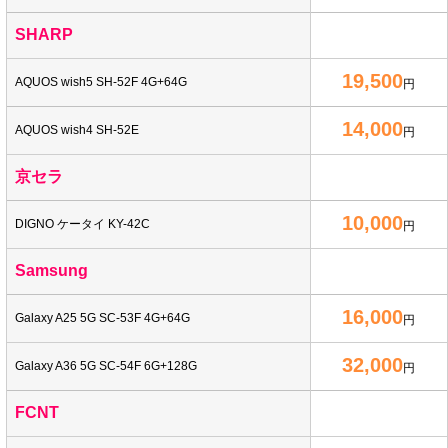
SHARP
19,500
AQUOS wish5 SH-52F 4G+64G
円
14,000
AQUOS wish4 SH-52E
円
京セラ
10,000
DIGNO ケータイ KY-42C
円
Samsung
16,000
Galaxy A25 5G SC-53F 4G+64G
円
32,000
Galaxy A36 5G SC-54F 6G+128G
円
FCNT